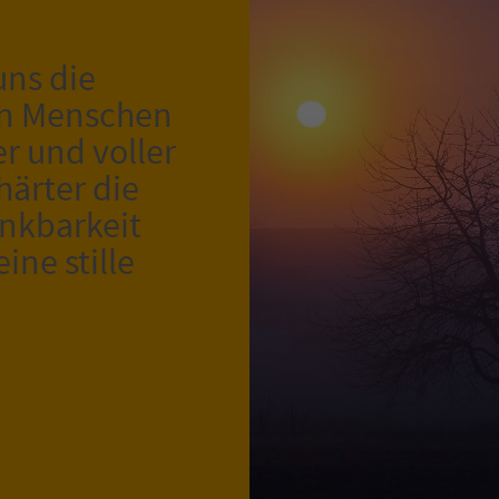
uns die
en Menschen
r und voller
härter die
nkbarkeit
ine stille