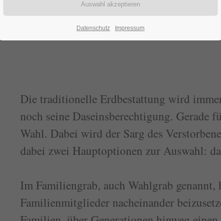
Datenschutz
Impressum
tung
Die traditionelle Erdbestattung wird imme
noch seine Daseinsberechtigung. Gerade für
Wahl. Dabei wird der Sarg des Verstorbenen
dabei zwei Hauptoptionen zur Auswahl: da
Im Familiengrab, auch Wahlgrab genannt, 
Familienmitglieder nacheinander beizusetz
Familien, über Generationen hinweg eine