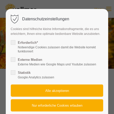
Menu
Login
Datenschutzeinstellungen
Benutzername
Cookies sind hilfreiche kleine Informationsfragmente, die es uns
erleichtern, Ihnen eine optimale bedienbare Website anzubieten.
TODESANZEIGE/TRAUERKAR
Erforderlich*
TEN
Passwort
Notwendige Cookies zulassen damit die Website korrekt
funktioniert
Externe Medien
Externe Medien wie Google Maps und Youtube zulassen
Statistik
Anmelden
Google Analytics zulassen
Register
|
Lost your password?
Todesanzeige/
Support
Trauerkarten
Lorem ipsum dolor sit amet: