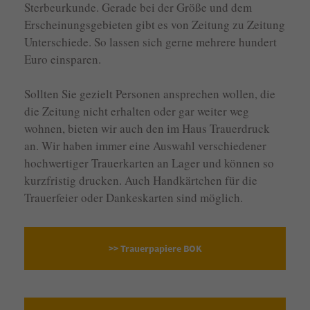
Sterbeurkunde. Gerade bei der Größe und dem
info@yourdomain.com
Erscheinungsgebieten gibt es von Zeitung zu Zeitung
Unterschiede. So lassen sich gerne mehrere hundert
About us
Euro einsparen.
Lorem ipsum dolor sit amet, consectetuer adipiscing elit.
Sollten Sie gezielt Personen ansprechen wollen, die
Aenean commodo ligula eget dolor. Aenean massa. Cum sociis
die Zeitung nicht erhalten oder gar weiter weg
natoque penatibus et magnis dis parturient montes, nascetur
wohnen, bieten wir auch den im Haus Trauerdruck
ridiculus mus. Donec quam felis, ultricies nec.
an. Wir haben immer eine Auswahl verschiedener
hochwertiger Trauerkarten an Lager und können so
kurzfristig drucken. Auch Handkärtchen für die
Trauerfeier oder Dankeskarten sind möglich.
>> Trauerpapiere BOK